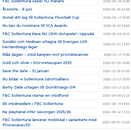
FBC Sollentuna söker HJ-tränare
2026-05-18 21:30
Årsmöte - 8 juni
2026-05-06 21:00
Anmäl ditt lag till Sollentuna Floorball Cup
2026-04-17 18:30
Nu kan du nominera till ICA Awards
2026-02-23 19:45
FBC Sollentuna klara för USM-slutspelet i Uppsala
2026-02-09 19:15
Sundén och Hedman uttagna till Sveriges U19-
2026-01-21 17:40
herrlandslags läger
Blåa dagen - stöd kampen mot prostatacancer
2026-01-17 17:30
Guld och silver i Storvretacupen 2025
2026-01-05 14:30
Save the date - 31 januari
2025-12-26 15:00
Nu bildar vi Sollentuna Idrottsallians
2025-10-27 13:00
Betty Dalle uttagen till Distriktslags-SM
2025-10-17 12:20
FBC Sollentuna startar en stödfond
2025-09-04 21:15
Bli stödmedlem i FBC Sollentuna
2025-08-19 19:45
Ny playkanal inför säsongen 2025/26
2025-08-12 17:50
FBC Sollentuna lanserar mobilskal i samarbete med
2025-08-07 15:00
Phonecases3D