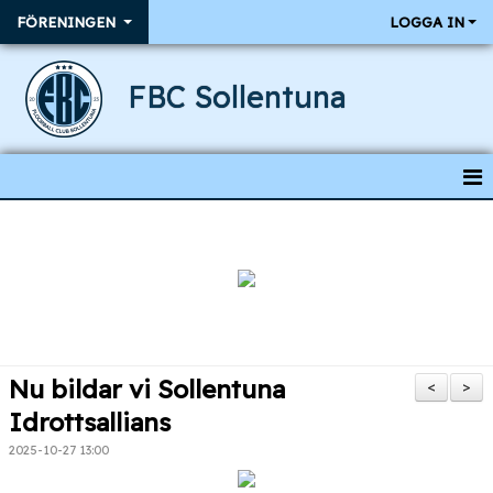
FÖRENINGEN
LOGGA IN
FBC Sollentuna
HEM
NYHETER
BÖRJA SPELA
MEDLEMSKAP
Nu bildar vi Sollentuna
<
>
OM FÖRENINGEN
Idrottsallians
2025-10-27 13:00
KALENDER