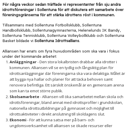
För några veckor sedan träffade vi representanter från sju andra
BLI PARTNER
idrottsföreningar i Sollentuna för att diskutera ett samarbete över
föreningsgränserna för att stärka idrottens röst i kommunen.
BLI FUNKTIONÄR
Tillsammans med Sollentuna Fotbollsklubb, Sollentuna
MEDIA & GRAFIK
Handbollsklubb, Sollentunagymnasterna, Helenelunds IK Bandy,
Sollentuna Tennisklubb, Sollentuna Volleybollklubb och Sollentuna
Basket bildade vi
Sollentuna Idrottsallians
.
KONTAKT
Alliansen har enats om fyra huvudområden som ska vara i fokus
under det kommande arbetet:
Anläggningar
- Den stora lokalbristen drabbar alla idrotter i
kommunen. Alliansen vill se en tydlig och långsiktig plan för
idrottsanläggningar där föreningarna ska vara delaktiga. Målet är
att bygga nya hallar och planer för att täcka behoven samt
renovera befintliga. Ett särskilt önskemål är en gemensam arena
som kan ta emot större publik.
Skolsamarbete
- Alliansen vill öka samarbetet mellan skola och
idrottsföreningar, bland annat med idrottsprofiler i grundskolan,
nationella idrottsutbildningar på gymnasiet och möjlighet till
idrottsaktiviteter i direkt anslutning till skoldagens slut.
Ekonomi
- För att kunna satsa mer på barn- och
ungdomsverksamhet vill alliansen se ökade resurser eller