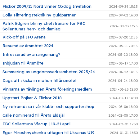
Flickor 2009/11 Nord vinner Oxdog Invitation
2024-09-29 15:25
Colly Filtreringsteknik ny guldpartner
2024-09-02 16:00
Patrik Edgren blir ny chefstränare för FBC
2024-08-23 13:25
Sollentunas herr- och damlag
Kick-off på IFU Arena
2024-07-20 12:55
Resumé av årsmötet 2024
2024-06-11 20:55
Intresserad av arrangemang?
2024-05-20 18:00
Inbjudan till Årsmöte
2024-05-17 17:00
Summering av ungdomsverksamheten 2023/24
2024-04-26 16:55
Dags att skicka in motion till årsmötet
2024-04-24 18:00
Vinnarna av tävlingen Årets föreningsmedlem
2024-03-25 12:30
Uppstart Pojkar & Flickor 2018
2024-03-17 16:00
Ny retromössa i vår klubb- och supportershop
2024-03-06 18:00
Calle nominerad till Årets Eldsjäl
2024-02-05 17:00
FBC Sollentuna Vårcup | 19-21 april
2024-02-01 17:30
Egor Miroshnychenko uttagen till Ukrainas U19
2024-01-31 16:30