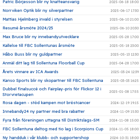
Patric Börjesson blir ny knatteansvarig
2025-06-18 18:00
Norrviken Optik blir ny silverpartner
2025-06-17 17:30
Mattias Hjelmberg invald i styrelsen
2025-06-10 21:00
Resumé årsmöte 2024/25
2025-06-10 20:30
Max Bruce blir ny innebandyutvecklare
2025-05-28 17:00
Kallelse till FBC Sollentunas årsmöte
2025-05-18 23:00
Håbo Buss blir ny guldpartner
2025-05-13 12:30
Anmäl ditt lag till Sollentuna Floorball Cup
2025-04-28 17:00
Årets vinnare av ICA Awards
2025-03-24 12:39
Kanso Sports blir ny skopartner till FBC Sollentuna
2025-03-03 16:25
Dubbel finalsuccé och Fairplay-pris för Flickor 12 i
2025-01-08 17:55
Storvretacupen
Rosa dagen - stöd kampen mot bröstcancer
2024-12-19 19:15
Innebandy24 ny partner med bra rabatter
2024-11-09 15:30
Fyra från föreningen uttagna till Distriktslags-SM
2024-11-08 15:00
FBC Sollentuna deltog med tio lag i Scorpions Cup
2024-11-05 18:00
Ny handduk i vår klubb- och supportershop
2024-10-31 18:00