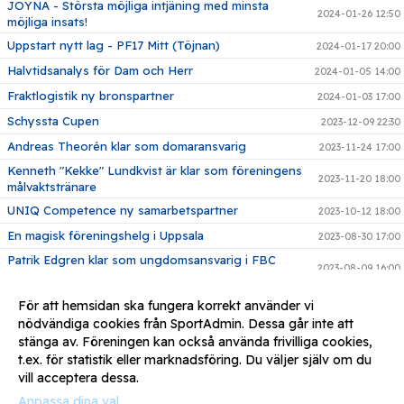
JOYNA - Största möjliga intjäning med minsta
2024-01-26 12:50
möjliga insats!
Uppstart nytt lag - PF17 Mitt (Töjnan)
2024-01-17 20:00
Halvtidsanalys för Dam och Herr
2024-01-05 14:00
Fraktlogistik ny bronspartner
2024-01-03 17:00
Schyssta Cupen
2023-12-09 22:30
Andreas Theorén klar som domaransvarig
2023-11-24 17:00
Kenneth "Kekke" Lundkvist är klar som föreningens
2023-11-20 18:00
målvaktstränare
UNIQ Competence ny samarbetspartner
2023-10-12 18:00
En magisk föreningshelg i Uppsala
2023-08-30 17:00
Patrik Edgren klar som ungdomsansvarig i FBC
2023-08-09 16:00
Sollentuna
Klubbshop och supportershop hos Enenda
2023-07-05 16:30
För att hemsidan ska fungera korrekt använder vi
nödvändiga cookies från SportAdmin. Dessa går inte att
Carl Schwieler blir klubbchef i FBC Sollentuna
2023-07-03 17:00
stänga av. Föreningen kan också använda frivilliga cookies,
Här är FBC Sollentunas nya matchtröjor!
2023-07-01 11:00
t.ex. för statistik eller marknadsföring. Du väljer själv om du
vill acceptera dessa.
Anpassa dina val