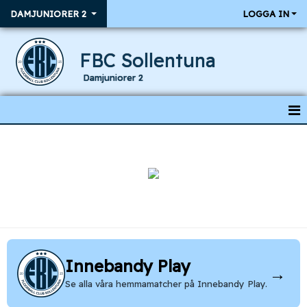
DAMJUNIORER 2
LOGGA IN
FBC Sollentuna
Damjuniorer 2
HEM
NYHETER
KALENDER
RESULTAT & MATCHER
TRUPPEN
Innebandy Play
→
Se alla våra hemmamatcher på Innebandy Play.