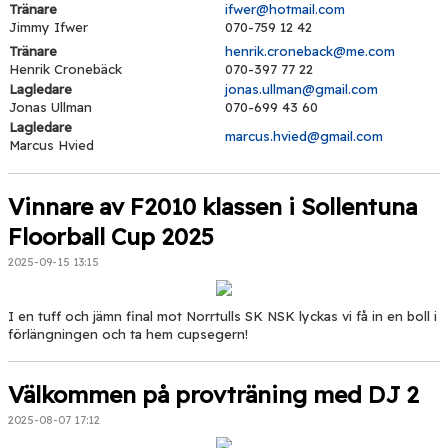
Tränare
ifwer@hotmail.com
Jimmy Ifwer
070-759 12 42
Tränare
henrik.croneback@me.com
Henrik Cronebäck
070-397 77 22
Lagledare
jonas.ullman@gmail.com
Jonas Ullman
070-699 43 60
Lagledare
marcus.hvied@gmail.com
Marcus Hvied
Vinnare av F2010 klassen i Sollentuna
Floorball Cup 2025
2025-09-15 13:15
I en tuff och jämn final mot Norrtulls SK NSK lyckas vi få in en boll i
förlängningen och ta hem cupsegern!
Välkommen på provträning med DJ 2
2025-08-07 17:12