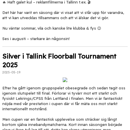
🔥 Haft galet kul – reklamfilmerna i Tallinn t.ex. 🎬
Det här har varit en säsong där vi visat att vi står upp för varandra,
att vi kan utvecklas tillsammans och att vi älskar det vi gör.
Nu väntar sommar, vila och kanske lite klubba & fys 😉
Ses i augusti – starkare än någonsin!
Silver i Tallink Floorball Tournament
2025
2025-05-19
Efter ha gått igenom gruppspelet obesegrade och sedan tagit oss
igenom slutspelet till final. Förlorar vi tyvärr mot ett starkt och
fysiskt Lekrings/CPSS från Lettland i finalen. Men vi är fantastiskt
nöjda med vår prestation i cupen där vi får mäta oss mot starkt
internationellt motstånd.
Men cupen var en fantastisk upplevelse som sträcker sig långt
bortom själva innebandymatcherna. Kort innan säsongen började
slog vi ihop två lag till ett, detta kan skapa utmaningar, men