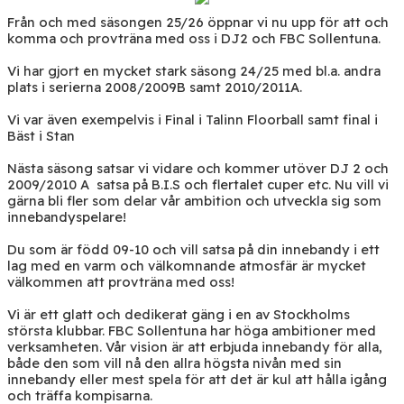
Från och med säsongen 25/26 öppnar vi nu upp för att och
komma och provträna med oss i DJ2 och FBC Sollentuna.
Vi har gjort en mycket stark säsong 24/25 med bl.a. andra
plats i serierna 2008/2009B samt 2010/2011A.
Vi var även exempelvis i Final i Talinn Floorball samt final i
Bäst i Stan
Nästa säsong satsar vi vidare och kommer utöver DJ 2 och
2009/2010 A satsa på B.I.S och flertalet cuper etc. Nu vill vi
gärna bli fler som delar vår ambition och utveckla sig som
innebandyspelare!
Du som är född 09-10 och vill satsa på din innebandy i ett
lag med en varm och välkomnande atmosfär är mycket
välkommen att provträna med oss!
Vi är ett glatt och dedikerat gäng i en av Stockholms
största klubbar. FBC Sollentuna har höga ambitioner med
verksamheten. Vår vision är att erbjuda innebandy för alla,
både den som vill nå den allra högsta nivån med sin
innebandy eller mest spela för att det är kul att hålla igång
och träffa kompisarna.