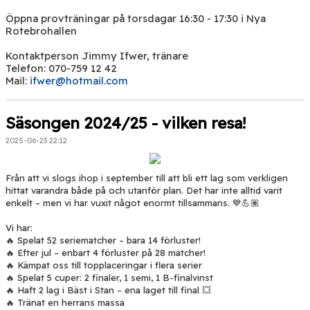
Öppna provträningar på torsdagar 16:30 - 17:30 i Nya
Rotebrohallen
Kontaktperson Jimmy Ifwer, tränare
Telefon: 070-759 12 42
Mail:
ifwer@hotmail.com
Säsongen 2024/25 - vilken resa!
2025-06-23 22:12
Från att vi slogs ihop i september till att bli ett lag som verkligen
hittat varandra både på och utanför plan. Det har inte alltid varit
enkelt – men vi har vuxit något enormt tillsammans. 💙💪🏽
Vi har:
🔥 Spelat 52 seriematcher – bara 14 förluster!
🔥 Efter jul – enbart 4 förluster på 28 matcher!
🔥 Kämpat oss till topplaceringar i flera serier
🔥 Spelat 5 cuper: 2 finaler, 1 semi, 1 B-finalvinst
🔥 Haft 2 lag i Bäst i Stan – ena laget till final 💥
🔥 Tränat en herrans massa