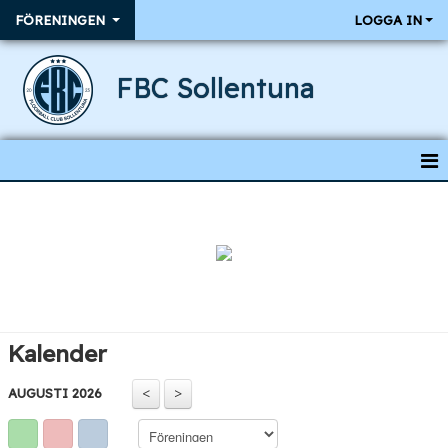
FÖRENINGEN
LOGGA IN
FBC Sollentuna
HEM
NYHETER
BÖRJA SPELA
MEDLEMSKAP
Kalender
OM FÖRENINGEN
AUGUSTI 2026
KALENDER