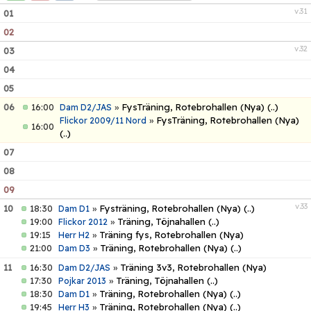
BLI PARTNER
v.31
01
02
BLI FUNKTIONÄR
v.32
03
04
MEDIA & GRAFIK
05
KONTAKT
06
16:00
»
FysTräning, Rotebrohallen (Nya)
(..)
Dam D2/JAS
»
FysTräning, Rotebrohallen (Nya)
Flickor 2009/11 Nord
16:00
(..)
07
08
09
v.33
10
18:30
»
Fysträning, Rotebrohallen (Nya)
(..)
Dam D1
19:00
»
Träning, Töjnahallen
(..)
Flickor 2012
19:15
»
Träning fys, Rotebrohallen (Nya)
Herr H2
21:00
»
Träning, Rotebrohallen (Nya)
(..)
Dam D3
11
16:30
»
Träning 3v3, Rotebrohallen (Nya)
Dam D2/JAS
17:30
»
Träning, Töjnahallen
(..)
Pojkar 2013
18:30
»
Träning, Rotebrohallen (Nya)
(..)
Dam D1
19:45
»
Träning, Rotebrohallen (Nya)
(..)
Herr H3