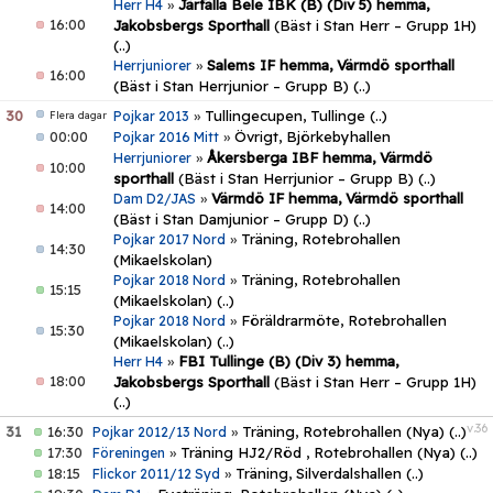
»
Järfälla Bele IBK (B) (Div 5) hemma,
Herr H4
16:00
Jakobsbergs Sporthall
(Bäst i Stan Herr – Grupp 1H)
(..)
»
Salems IF hemma, Värmdö sporthall
Herrjuniorer
16:00
(Bäst i Stan Herrjunior – Grupp B)
(..)
30
»
Tullingecupen, Tullinge
(..)
Pojkar 2013
Flera dagar
00:00
»
Övrigt, Björkebyhallen
Pojkar 2016 Mitt
»
Åkersberga IBF hemma, Värmdö
Herrjuniorer
10:00
sporthall
(Bäst i Stan Herrjunior – Grupp B)
(..)
»
Värmdö IF hemma, Värmdö sporthall
Dam D2/JAS
14:00
(Bäst i Stan Damjunior – Grupp D)
(..)
»
Träning, Rotebrohallen
Pojkar 2017 Nord
14:30
(Mikaelskolan)
»
Träning, Rotebrohallen
Pojkar 2018 Nord
15:15
(Mikaelskolan)
(..)
»
Föräldrarmöte, Rotebrohallen
Pojkar 2018 Nord
15:30
(Mikaelskolan)
(..)
»
FBI Tullinge (B) (Div 3) hemma,
Herr H4
18:00
Jakobsbergs Sporthall
(Bäst i Stan Herr – Grupp 1H)
(..)
v.36
31
16:30
»
Träning, Rotebrohallen (Nya)
(..)
Pojkar 2012/13 Nord
17:30
»
Träning HJ2/Röd , Rotebrohallen (Nya)
(..)
Föreningen
18:15
»
Träning, Silverdalshallen
(..)
Flickor 2011/12 Syd