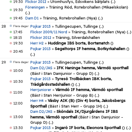
19:30
»
Utomhusfys, Edsvikens båtplats
(..)
Flickor 2012
»
Träning Röd, Rotebrohallen (Mikaelskolan)
Föreningen
19:30
(..)
19:45
»
Träning, Rotebrohallen (Nya)
(..)
Dam D1
28
»
Tullingecupen, Tullinge
(..)
Pojkar 2013
Flera dagar
17:45
»
Träning, Rotebrohallen (Nya)
(..)
Flickor 2009/11 Nord
18:15
»
Träning, Silverdalshallen
Flickor 2012
19:30
»
Huddinge IBS borta, Bortamatch
()
Herr H2
»
Segeltorps IF hemma, Botkyrkahallen
()
Pojkar 2013
20:45
(..)
29
»
Tullingecupen, Tullinge
(..)
Pojkar 2013
Flera dagar
»
IFK Haninge hemma, Värmdö sporthall
Dam D2/JAS
10:00
(Bäst i Stan Damjunior – Grupp D)
(..)
»
Tyresö Trollbäcken IBK borta,
Pojkar 2013
10:30
Trädgårdsstadshallen
()
(..)
»
Värmdö IF hemma, Värmdö sporthall
Herrjuniorer
11:00
(Bäst i Stan Herrjunior – Grupp B)
(..)
»
Väsby AIK (B) (Div 4) borta, Jakobsbergs
Herr H4
12:00
Sporthall
(Bäst i Stan Herr – Grupp 1H)
(..)
»
Sköndals IK/Djurgårdens IF IBS
Dam D2/JAS
13:00
hemma, Värmdö sporthall
(Bäst i Stan Damjunior –
Grupp D)
(..)
13:30
»
Ingarö IF borta, Eleonora Sporthall
()
(..)
Pojkar 2013