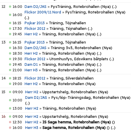
12
16:00
»
FysTräning, Rotebrohallen (Nya)
(..)
Dam D2/JAS
»
FysTräning, Rotebrohallen (Nya)
Flickor 2009/11 Nord
16:00
(..)
16:15
»
Träning, Töjnahallen
Pojkar 2013
17:30
»
Träning, Töjnahallen
(..)
Flickor 2012
19:45
»
Träning, Rotebrohallen (Nya)
(..)
Herr H2
13
16:15
»
Träning, Töjnahallen
Pojkar 2013
16:30
»
Träning 3v3, Rotebrohallen (Nya)
Dam D2/JAS
18:30
»
Träning, Rotebrohallen (Nya)
(..)
Herr H2
19:30
»
Utomhusfys, Edsvikens båtplats
(..)
Flickor 2012
19:45
»
Träning, Rotebrohallen (Nya)
(..)
Dam D1
21:00
»
Träning, Rotebrohallen (Nya)
(..)
Herr H3
14
18:15
»
Träning, Silverdalshallen
Flickor 2012
19:00
»
Träning, Rotebrohallen (Nya)
Herr H2
15
09:00
»
Uppstartshelg, Rotebrohallen (Nya)
Herr H2
»
Fys/löp-Träningsdag, Rotebrohallen (Nya)
Dam D2/JAS
10:00
(..)
13:00
»
Träning, Rotebrohallen (Nya)
Herr H2
16
09:00
»
Uppstartshelg, Rotebrohallen (Nya)
Herr H2
12:30
»
IS Saga hemma, Rotebrohallen (Nya)
()
Herr H2
16:00
»
Saga hemma, Rotebrohallen (Nya)
()
(..)
Herr H3