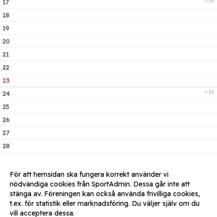
v.34
17
18
19
20
21
22
23
v.35
24
25
26
27
28
29
30
För att hemsidan ska fungera korrekt använder vi
nödvändiga cookies från SportAdmin. Dessa går inte att
v.36
31
stänga av. Föreningen kan också använda frivilliga cookies,
t.ex. för statistik eller marknadsföring. Du väljer själv om du
vill acceptera dessa.