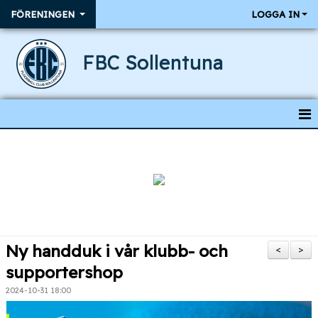
FÖRENINGEN
LOGGA IN
FBC Sollentuna
HEM
NYHETER
BÖRJA SPELA
MEDLEMSKAP
Ny handduk i vår klubb- och
<
>
OM FÖRENINGEN
supportershop
2024-10-31 18:00
KALENDER