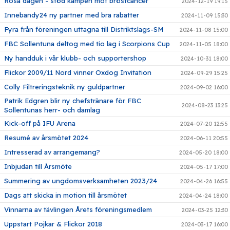
Rosa dagen - stöd kampen mot bröstcancer
2024-12-19 19:15
Innebandy24 ny partner med bra rabatter
2024-11-09 15:30
Fyra från föreningen uttagna till Distriktslags-SM
2024-11-08 15:00
FBC Sollentuna deltog med tio lag i Scorpions Cup
2024-11-05 18:00
Ny handduk i vår klubb- och supportershop
2024-10-31 18:00
Flickor 2009/11 Nord vinner Oxdog Invitation
2024-09-29 15:25
Colly Filtreringsteknik ny guldpartner
2024-09-02 16:00
Patrik Edgren blir ny chefstränare för FBC
2024-08-23 13:25
Sollentunas herr- och damlag
Kick-off på IFU Arena
2024-07-20 12:55
Resumé av årsmötet 2024
2024-06-11 20:55
Intresserad av arrangemang?
2024-05-20 18:00
Inbjudan till Årsmöte
2024-05-17 17:00
Summering av ungdomsverksamheten 2023/24
2024-04-26 16:55
Dags att skicka in motion till årsmötet
2024-04-24 18:00
Vinnarna av tävlingen Årets föreningsmedlem
2024-03-25 12:30
Uppstart Pojkar & Flickor 2018
2024-03-17 16:00