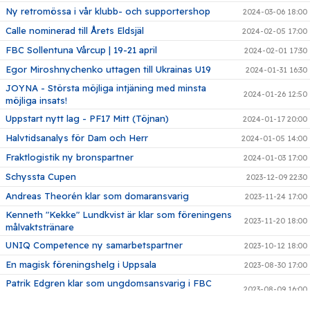
Ny retromössa i vår klubb- och supportershop
2024-03-06 18:00
Calle nominerad till Årets Eldsjäl
2024-02-05 17:00
FBC Sollentuna Vårcup | 19-21 april
2024-02-01 17:30
Egor Miroshnychenko uttagen till Ukrainas U19
2024-01-31 16:30
JOYNA - Största möjliga intjäning med minsta
2024-01-26 12:50
möjliga insats!
Uppstart nytt lag - PF17 Mitt (Töjnan)
2024-01-17 20:00
Halvtidsanalys för Dam och Herr
2024-01-05 14:00
Fraktlogistik ny bronspartner
2024-01-03 17:00
Schyssta Cupen
2023-12-09 22:30
Andreas Theorén klar som domaransvarig
2023-11-24 17:00
Kenneth "Kekke" Lundkvist är klar som föreningens
2023-11-20 18:00
målvaktstränare
UNIQ Competence ny samarbetspartner
2023-10-12 18:00
En magisk föreningshelg i Uppsala
2023-08-30 17:00
Patrik Edgren klar som ungdomsansvarig i FBC
2023-08-09 16:00
Sollentuna