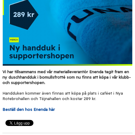
BLI PARTNER
BLI FUNKTIONÄR
MEDIA & GRAFIK
KONTAKT
Vi har
tillsammans med vår materialleverantör
Enenda
tagit fram en
ny duschhandduk i bomullsfrotté som nu finns att köpa i vår klubb-
och supportershopen.
Handduken kommer även finnas att köpa på plats i caféet i Nya
Rotebrohallen och Töjnahallen och kostar 289 kr.
Beställ den hos Enenda här