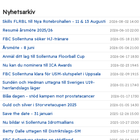
Nyhetsarkiv
Skills FLRBL till Nya Rotebrohallen - 11 & 13 Augusti
2026-08-02 14:00
Resumé årsmöte 2025/26
2026-06-10 22:00
FBC Sollentuna söker HJ-tränare
2026-05-18 21:30
Årsmöte - 8 juni
2026-05-06 21:00
Anmäl ditt lag till Sollentuna Floorball Cup
2026-04-17 18:30
Nu kan du nominera till ICA Awards
2026-02-23 19:45
FBC Sollentuna klara för USM-slutspelet i Uppsala
2026-02-09 19:15
Sundén och Hedman uttagna till Sveriges U19-
2026-01-21 17:40
herrlandslags läger
Blåa dagen - stöd kampen mot prostatacancer
2026-01-17 17:30
Guld och silver i Storvretacupen 2025
2026-01-05 14:30
Save the date - 31 januari
2025-12-26 15:00
Nu bildar vi Sollentuna Idrottsallians
2025-10-27 13:00
Betty Dalle uttagen till Distriktslags-SM
2025-10-17 12:20
FBC Sollentuna startar en stödfond
2025-09-04 21:15