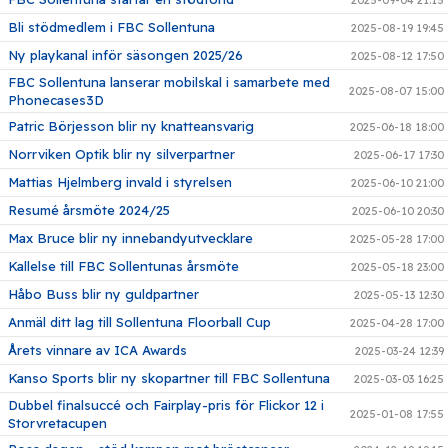
Bli stödmedlem i FBC Sollentuna
2025-08-19 19:45
Ny playkanal inför säsongen 2025/26
2025-08-12 17:50
FBC Sollentuna lanserar mobilskal i samarbete med
2025-08-07 15:00
Phonecases3D
Patric Börjesson blir ny knatteansvarig
2025-06-18 18:00
Norrviken Optik blir ny silverpartner
2025-06-17 17:30
Mattias Hjelmberg invald i styrelsen
2025-06-10 21:00
Resumé årsmöte 2024/25
2025-06-10 20:30
Max Bruce blir ny innebandyutvecklare
2025-05-28 17:00
Kallelse till FBC Sollentunas årsmöte
2025-05-18 23:00
Håbo Buss blir ny guldpartner
2025-05-13 12:30
Anmäl ditt lag till Sollentuna Floorball Cup
2025-04-28 17:00
Årets vinnare av ICA Awards
2025-03-24 12:39
Kanso Sports blir ny skopartner till FBC Sollentuna
2025-03-03 16:25
Dubbel finalsuccé och Fairplay-pris för Flickor 12 i
2025-01-08 17:55
Storvretacupen