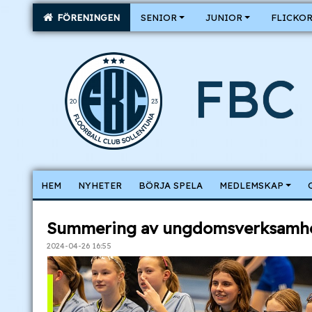
FÖRENINGEN
SENIOR
JUNIOR
FLICKO
FBC 
HEM
NYHETER
BÖRJA SPELA
MEDLEMSKAP
Summering av ungdomsverksamhe
2024-04-26 16:55