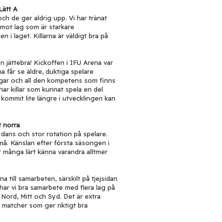
Lätt A
och de ger aldrig upp. Vi har tränat
 mot lag som är starkare
n i laget. Killarna är väldigt bra på
n jättebra! Kickoffen i IFU Arena var
na får se äldre, duktiga spelare
ingar och all den kompetens som finns
har killar som kunnat spela en del
 kommit lite längre i utvecklingen kan
t norra
dans och stor rotation på spelare.
små. Känslan efter första säsongen i
är många lärt känna varandra alltmer
 till samarbeten, särskilt på tjejsidan
 har vi bra samarbete med flera lag på
i Nord, Mitt och Syd. Det är extra
 matcher som ger riktigt bra