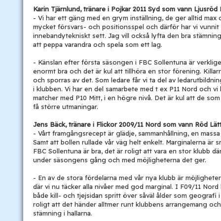
Karin Tjärnlund, tränare i Pojkar 2011 Syd som vann Ljusröd 
- Vi har ett gäng med en grym inställning, de ger alltid max 
mycket försvars- och positionsspel och därför har vi vunnit
innebandytekniskt sett. Jag vill också lyfta den bra stämninge
att peppa varandra och spela som ett lag.
- Känslan efter första säsongen i FBC Sollentuna är verklige
enormt bra och det är kul att tillhöra en stor förening. Killar
och sporras av det. Som ledare får vi ta del av ledarutbildn
i klubben. Vi har en del samarbete med t ex P11 Nord och vi 
matcher med P10 Mitt, i en högre nivå. Det är kul att de som
få större utmaningar.
Jens Bäck, tränare i Flickor 2009/11 Nord som vann Röd Lät
- Vårt framgångsrecept är glädje, sammanhållning, en massa 
Samt att bollen rullade vår väg helt enkelt. Marginalerna är 
FBC Sollentuna är bra, det är roligt att vara en stor klubb d
under säsongens gång och med möjligheterna det ger.
- En av de stora fördelarna med vår nya klubb är möjligheterna
där vi nu täcker alla nivåer med god marginal. I F09/11 Nord
både kill- och tjejsidan spritt över såväl ålder som geografi 
roligt att det händer alltmer runt klubbens arrangemang och
stämning i hallarna.