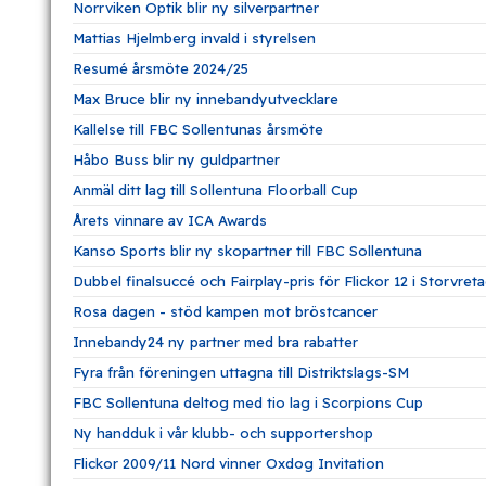
Norrviken Optik blir ny silverpartner
Mattias Hjelmberg invald i styrelsen
Resumé årsmöte 2024/25
Max Bruce blir ny innebandyutvecklare
Kallelse till FBC Sollentunas årsmöte
Håbo Buss blir ny guldpartner
Anmäl ditt lag till Sollentuna Floorball Cup
Årets vinnare av ICA Awards
Kanso Sports blir ny skopartner till FBC Sollentuna
Dubbel finalsuccé och Fairplay-pris för Flickor 12 i Storvre
Rosa dagen - stöd kampen mot bröstcancer
Innebandy24 ny partner med bra rabatter
Fyra från föreningen uttagna till Distriktslags-SM
FBC Sollentuna deltog med tio lag i Scorpions Cup
Ny handduk i vår klubb- och supportershop
Flickor 2009/11 Nord vinner Oxdog Invitation