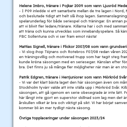
Helene Imbro, tränare i Pojkar 2009 som vann Ljusröd Medel
- I P09 inledde vi ett samarbete mellan de tre lagen i Nord
och beslutade tidigt att helt slå ihop lagen. Sammanslagningen 
spelarunderlag för både seriespel och träningar. En annan p
att vi blivit fler ledare/tränare. Killarna har i och med samma
att träna och kunna utvecklas som innebandyspelare. Så käns
FBC Sollentuna och vi ser fram emot nästa!
Mattias Signell, tränare i Flickor 2007/08 som vann grundser
- Vi slog ihop Töjnans och Rotebros F07/08 redan våren 2023 vi
en träningsvillig och motiverad trupp som har tagit steg fra
kunde kröna säsongen med en serieseger. Känslan efter fö
bra. Det finns ju så många fler möjligheter när man är en sto
Patrik Edgren, tränare i Herrjuniorer som vann Mörkröd Svår
- Vi var det klart bästa laget den här säsongen även om mån
Stockholm tyvärr valde att inte ställa upp i Mörkröd Svår. Kil
säsongen, att gå igenom en serie obesegrade är inte lätt.
här långt inte gjort en superstor skillnad som lag men det är p
årskullen vilket är bra och viktigt på sikt. Vi har börjat sam
kommer bli än mer tydligt nästa säsong.
Övriga topplaceringar under säsongen 2023/24