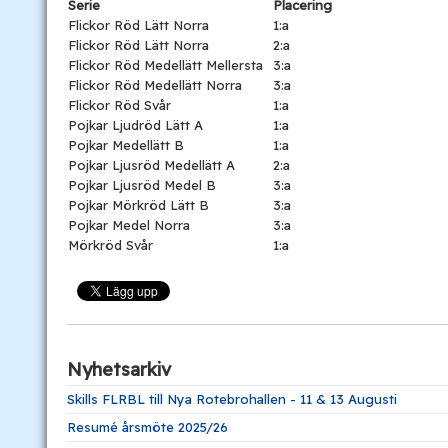
Serie
Placering
Flickor Röd Lätt Norra
1:a
Flickor Röd Lätt Norra
2:a
Flickor Röd Medellätt Mellersta
3:a
Flickor Röd Medellätt Norra
3:a
Flickor Röd Svår
1:a
Pojkar Ljudröd Lätt A
1:a
Pojkar Medellätt B
1:a
Pojkar Ljusröd Medellätt A
2:a
Pojkar Ljusröd Medel B
3:a
Pojkar Mörkröd Lätt B
3:a
Pojkar Medel Norra
3:a
Mörkröd Svår
1:a
Nyhetsarkiv
Skills FLRBL till Nya Rotebrohallen - 11 & 13 Augusti
Resumé årsmöte 2025/26