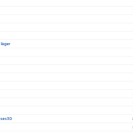
 läger
cases3D