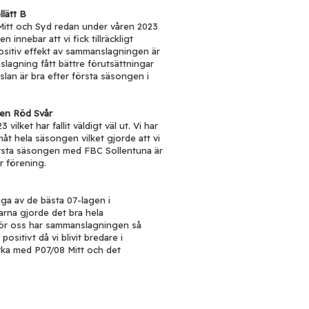
lätt B
, Mitt och Syd redan under våren 2023
innebar att vi fick tillräckligt
ositiv effekt av sammanslagningen är
nslagning fått bättre förutsättningar
lan är bra efter första säsongen i
ien Röd Svår
lket har fallit väldigt väl ut. Vi har
måt hela säsongen vilket gjorde att vi
rsta säsongen med FBC Sollentuna är
r förening.
ga av de bästa 07-lagen i
larna gjorde det bra hela
 För oss har sammanslagningen så
ositivt då vi blivit bredare i
verka med P07/08 Mitt och det