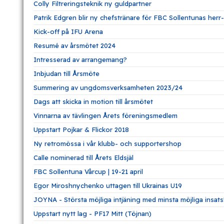
Colly Filtreringsteknik ny guldpartner
Patrik Edgren blir ny chefstränare för FBC Sollentunas herr
Kick-off på IFU Arena
Resumé av årsmötet 2024
Intresserad av arrangemang?
Inbjudan till Årsmöte
Summering av ungdomsverksamheten 2023/24
Dags att skicka in motion till årsmötet
Vinnarna av tävlingen Årets föreningsmedlem
Uppstart Pojkar & Flickor 2018
Ny retromössa i vår klubb- och supportershop
Calle nominerad till Årets Eldsjäl
FBC Sollentuna Vårcup | 19-21 april
Egor Miroshnychenko uttagen till Ukrainas U19
JOYNA - Största möjliga intjäning med minsta möjliga insats
Uppstart nytt lag - PF17 Mitt (Töjnan)