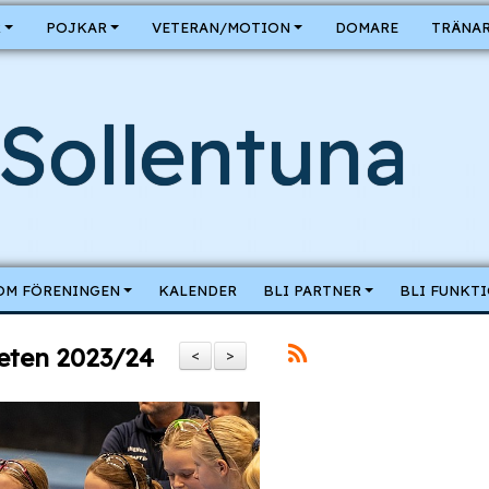
R
POJKAR
VETERAN/MOTION
DOMARE
TRÄNAR
Sollentuna
OM FÖRENINGEN
KALENDER
BLI PARTNER
BLI FUNKT
ten 2023/24
<
>