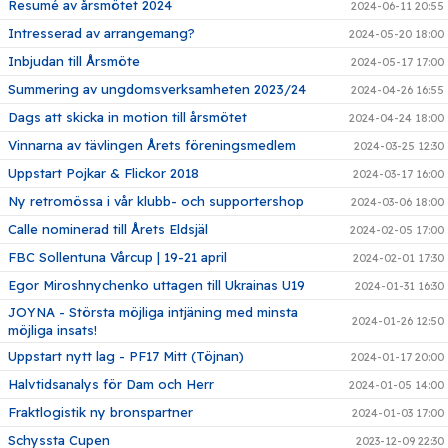
Resumé av årsmötet 2024
2024-06-11 20:55
Intresserad av arrangemang?
2024-05-20 18:00
Inbjudan till Årsmöte
2024-05-17 17:00
Summering av ungdomsverksamheten 2023/24
2024-04-26 16:55
Dags att skicka in motion till årsmötet
2024-04-24 18:00
Vinnarna av tävlingen Årets föreningsmedlem
2024-03-25 12:30
Uppstart Pojkar & Flickor 2018
2024-03-17 16:00
Ny retromössa i vår klubb- och supportershop
2024-03-06 18:00
Calle nominerad till Årets Eldsjäl
2024-02-05 17:00
FBC Sollentuna Vårcup | 19-21 april
2024-02-01 17:30
Egor Miroshnychenko uttagen till Ukrainas U19
2024-01-31 16:30
JOYNA - Största möjliga intjäning med minsta
2024-01-26 12:50
möjliga insats!
Uppstart nytt lag - PF17 Mitt (Töjnan)
2024-01-17 20:00
Halvtidsanalys för Dam och Herr
2024-01-05 14:00
Fraktlogistik ny bronspartner
2024-01-03 17:00
Schyssta Cupen
2023-12-09 22:30