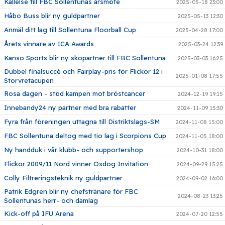
Kallelse till FBC Sollentunas årsmöte
2025-05-18 23:00
Håbo Buss blir ny guldpartner
2025-05-13 12:30
Anmäl ditt lag till Sollentuna Floorball Cup
2025-04-28 17:00
Årets vinnare av ICA Awards
2025-03-24 12:39
Kanso Sports blir ny skopartner till FBC Sollentuna
2025-03-03 16:25
Dubbel finalsuccé och Fairplay-pris för Flickor 12 i
2025-01-08 17:55
Storvretacupen
Rosa dagen - stöd kampen mot bröstcancer
2024-12-19 19:15
Innebandy24 ny partner med bra rabatter
2024-11-09 15:30
Fyra från föreningen uttagna till Distriktslags-SM
2024-11-08 15:00
FBC Sollentuna deltog med tio lag i Scorpions Cup
2024-11-05 18:00
Ny handduk i vår klubb- och supportershop
2024-10-31 18:00
Flickor 2009/11 Nord vinner Oxdog Invitation
2024-09-29 15:25
Colly Filtreringsteknik ny guldpartner
2024-09-02 16:00
Patrik Edgren blir ny chefstränare för FBC
2024-08-23 13:25
Sollentunas herr- och damlag
Kick-off på IFU Arena
2024-07-20 12:55