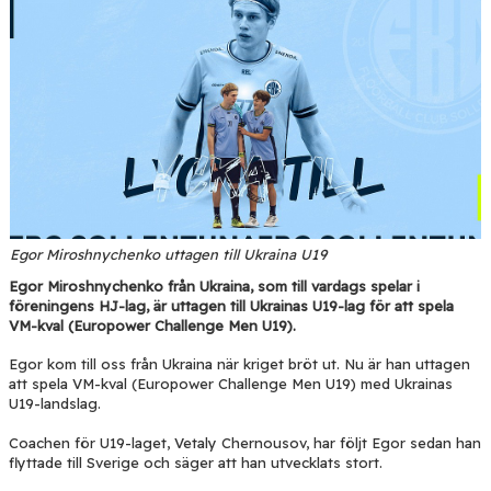
BLI PARTNER
BLI FUNKTIONÄR
MEDIA & GRAFIK
KONTAKT
Egor Miroshnychenko uttagen till Ukraina U19
Egor Miroshnychenko från Ukraina, som till vardags spelar i
föreningens HJ-lag, är uttagen till Ukrainas U19-lag för att spela
VM-kval (Europower Challenge Men U19).
Egor kom till oss från Ukraina när kriget bröt ut. Nu är han uttagen
att spela VM-kval (Europower Challenge Men U19) med Ukrainas
U19-landslag.
Coachen för U19-laget, Vetaly Chernousov, har följt Egor sedan han
flyttade till Sverige och säger att han utvecklats stort.