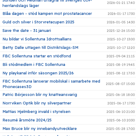
2026-01-21 17:40
herrlandslags läger
Blåa dagen - stöd kampen mot prostatacancer
2026-01-17 17:30
Guld och silver i Storvretacupen 2025
2026-01-05 14:30
Save the date - 31 januari
2025-12-26 15:00
Nu bildar vi Sollentuna Idrottsallians
2025-10-27 13:00
Betty Dalle uttagen till Distriktslags-SM
2025-10-17 12:20
FBC Sollentuna startar en stödfond
2025-09-04 21:15
Bli stödmedlem i FBC Sollentuna
2025-08-19 19:45
Ny playkanal inför säsongen 2025/26
2025-08-12 17:50
FBC Sollentuna lanserar mobilskal i samarbete med
2025-08-07 15:00
Phonecases3D
Patric Börjesson blir ny knatteansvarig
2025-06-18 18:00
Norrviken Optik blir ny silverpartner
2025-06-17 17:30
Mattias Hjelmberg invald i styrelsen
2025-06-10 21:00
Resumé årsmöte 2024/25
2025-06-10 20:30
Max Bruce blir ny innebandyutvecklare
2025-05-28 17:00