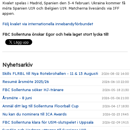
Kvalet spelas i Madrid, Spanien den 3-4 februari. Ukraina kommer få
möta Spanien U19 och Belgien U19. Matcherna livesänds via IFF
appen.
Följ kvalet via internationella innebandyförbundet
FBC Sollentuna önskar Egor och hela laget stort lycka till!
Nyhetsarkiv
Skills FLRBL till Nya Rotebrohallen - 11 & 13 Augusti
2026-08-02 14:00
Resumé årsmöte 2025/26
2026-06-10 22:00
FBC Sollentuna söker HJ-tränare
2026-05-18 21:30
Årsmöte - 8 juni
2026-05-06 21:00
Anmäl ditt lag till Sollentuna Floorball Cup
2026-04-17 18:30
Nu kan du nominera till ICA Awards
2026-02-23 19:45
FBC Sollentuna klara för USM-slutspelet i Uppsala
2026-02-09 19:15
Sundén och Hedman uttagna till Sveriges U19-