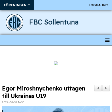
FÖRENINGEN
LOGGA IN
FBC Sollentuna
HEM
NYHETER
BÖRJA SPELA
MEDLEMSKAP
Egor Miroshnychenko uttagen
<
>
OM FÖRENINGEN
till Ukrainas U19
2024-01-31 16:30
KALENDER