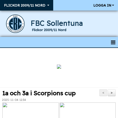
FLICKOR 2009/11 NORD
LOGGA IN
FBC Sollentuna
Flickor 2009/11 Nord
HEM
NYHETER
KALENDER
RESULTAT & MATCHER
1a och 3a i Scorpions cup
<
>
TRUPPEN
2025-11-04 12:34