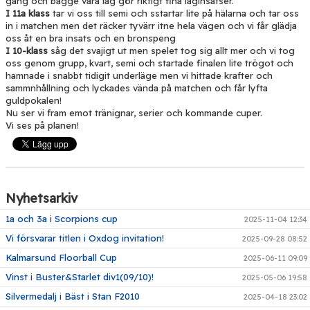
gång och bägge våra lag gör riktigt fina laginsatser.
I 11a klass
tar vi oss till semi och sstartar lite på hälarna och tar oss
in i matchen men det räcker tyvärr itne hela vägen och vi får glädja
oss åt en bra insats och en bronspeng
I 10-klass
såg det svajigt ut men spelet tog sig allt mer och vi tog
oss genom grupp, kvart, semi och startade finalen lite trögot och
hamnade i snabbt tidigit underläge men vi hittade krafter och
sammnhållning och lyckades vända på matchen och får lyfta
guldpokalen!
Nu ser vi fram emot tränignar, serier och kommande cuper.
Vi ses på planen!
Nyhetsarkiv
1a och 3a i Scorpions cup
2025-11-04 12:34
Vi försvarar titlen i Oxdog invitation!
2025-09-28 08:52
Kalmarsund Floorball Cup
2025-06-11 09:09
Vinst i Buster&Starlet div1(09/10)!
2025-05-06 19:58
Silvermedalj i Bäst i Stan F2010
2025-04-18 23:02