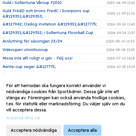
Guld i Sollentuna Vårcup F2010
2025-04-09 15:23
Guld FrödD och brons FrödC i Scorpions cup
2024-11-09 21:10
&#129351;&#129353;
&#127942; Oxdog invitation &#129351;&#127775;
2024-09-24 11:43
&#129351;&#129352; i Sollentuna Floorball Cup
2024-09-24 11:37
Avslutning för säsongen 23/24
2024-08-15 15:55
Videcupen utomhuscup
2024-08-08 15:35
Missa inte allt roligt vi gör - Följ oss!
2024-07-10 16:18
Renta-cup seger &#127775;
2024-07-03 15:29
Örebrocupen silver
2024-07-01 15:26
Silverhjältar i Scorpions cup FrödD
2023-11-04 12:38
För att hemsidan ska fungera korrekt använder vi
nödvändiga cookies från SportAdmin. Dessa går inte att
Vinst i FBC Sollentuna floorball cup
2023-10-10 16:38
stänga av. Föreningen kan också använda frivilliga cookies,
Vinst i B-slutspel i Rönnby ungdomscup
2023-09-30 12:32
t.ex. för statistik eller marknadsföring. Du väljer själv om du
vill acceptera dessa.
Anpassa dina val
Acceptera nödvändiga
Acceptera alla