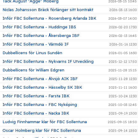
Tack August "Agge" Moberg
2026-03-15 10:45
Niclas Johansson Bräck förlänger sitt kontrakt
2026-03-13 16:00
Inför FBC Sollentuna - Rosersberg Arlanda IBK
2026-03-07 14:00
Inför FBC Sollentuna - Huddinge IBS
2026-02-20 17:30
Inför FBC Sollentuna - Åkersberga IBF
2026-02-13 16:45
Inför FBC Sollentuna - Värmdö IF
2026-01-16 12:30
Dubbellicens för Linus Sundén
2026-01-05 16:30
Inför FBC Sollentuna - Nykvarns IF Utveckling
2025-12-12 17:50
Dubbellicens för William Edgren
2025-11-28 15:15
Inför FBC Sollentuna - Älvsjö AIK IBF
2025-11-28 12:30
Inför FBC Sollentuna - Hässelby SK IBK
2025-11-11 16:00
Inför FBC Sollentuna - Farsta IBK
2025-10-24 12:30
Inför FBC Sollentuna - FBC Nyköping
2025-10-03 12:45
Inför FBC Sollentuna - Nacka IBK
2025-09-19 13:00
Ludvig Finnhammar klar för FBC Sollentuna
2025-09-15 18:50
Oscar Holmberg klar för FBC Sollentuna
2025-09-14 13:50