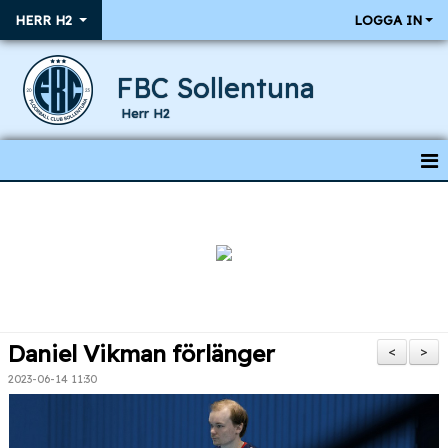
HERR H2
LOGGA IN
FBC Sollentuna
Herr H2
HEM
NYHETER
KALENDER
RESULTAT & MATCHER
Daniel Vikman förlänger
<
>
TRUPPEN
2023-06-14 11:30