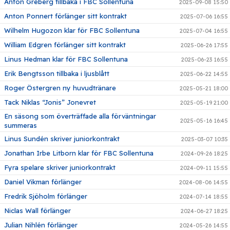
Anton Greberg tillbaka i FBC Sollentuna
2025-09-08 15:50
Anton Ponnert förlänger sitt kontrakt
2025-07-06 16:55
Wilhelm Hugozon klar för FBC Sollentuna
2025-07-04 16:55
William Edgren förlänger sitt kontrakt
2025-06-26 17:55
Linus Hedman klar för FBC Sollentuna
2025-06-23 16:55
Erik Bengtsson tillbaka i ljusblått
2025-06-22 14:55
Roger Östergren ny huvudtränare
2025-05-21 18:00
Tack Niklas “Jonis” Jonevret
2025-05-19 21:00
En säsong som överträffade alla förväntningar
2025-05-16 16:45
summeras
Linus Sundén skriver juniorkontrakt
2025-03-07 10:35
Jonathan Irbe Litborn klar för FBC Sollentuna
2024-09-26 18:25
Fyra spelare skriver juniorkontrakt
2024-09-11 15:55
Daniel Vikman förlänger
2024-08-06 14:55
Fredrik Sjöholm förlänger
2024-07-14 18:55
Niclas Wall förlänger
2024-06-27 18:25
Julian Nihlén förlänger
2024-05-26 14:55