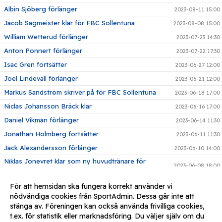
Albin Sjöberg förlänger
2023-08-11 15:00
Jacob Sagmeister klar för FBC Sollentuna
2023-08-08 15:00
William Wetterud förlänger
2023-07-23 14:30
Anton Ponnert förlänger
2023-07-22 17:30
Isac Gren fortsätter
2023-06-27 12:00
Joel Lindevall förlänger
2023-06-21 12:00
Markus Sandström skriver på för FBC Sollentuna
2023-06-18 17:00
Niclas Johansson Bräck klar
2023-06-16 17:00
Daniel Vikman förlänger
2023-06-14 11:30
Jonathan Holmberg fortsätter
2023-06-11 11:30
Jack Alexandersson förlänger
2023-06-10 14:00
Niklas Jonevret klar som ny huvudtränare för
2023-06-08 18:00
herrlaget
Adrian Vågberg förlänger
2023-05-31 18:30
För att hemsidan ska fungera korrekt använder vi
nödvändiga cookies från SportAdmin. Dessa går inte att
Niclas Wall förlänger
2023-05-22 12:00
stänga av. Föreningen kan också använda frivilliga cookies,
August Moberg återvänder
2023-05-11 17:58
t.ex. för statistik eller marknadsföring. Du väljer själv om du