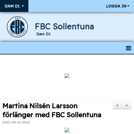
DAM D1
LOGGA IN
FBC Sollentuna
Dam D1
HEM
NYHETER
KALENDER
RESULTAT & MATCHER
Martina Nilsén Larsson
<
>
TRUPPEN
förlänger med FBC Sollentuna
2025-09-14 09:25