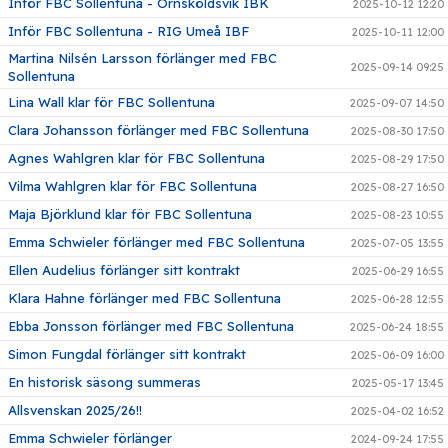
Inför FBC Sollentuna - Örnsköldsvik IBK
2025-10-12 12:20
Inför FBC Sollentuna - RIG Umeå IBF
2025-10-11 12:00
Martina Nilsén Larsson förlänger med FBC
2025-09-14 09:25
Sollentuna
Lina Wall klar för FBC Sollentuna
2025-09-07 14:50
Clara Johansson förlänger med FBC Sollentuna
2025-08-30 17:50
Agnes Wahlgren klar för FBC Sollentuna
2025-08-29 17:50
Vilma Wahlgren klar för FBC Sollentuna
2025-08-27 16:50
Maja Björklund klar för FBC Sollentuna
2025-08-23 10:55
Emma Schwieler förlänger med FBC Sollentuna
2025-07-05 13:55
Ellen Audelius förlänger sitt kontrakt
2025-06-29 16:55
Klara Hahne förlänger med FBC Sollentuna
2025-06-28 12:55
Ebba Jonsson förlänger med FBC Sollentuna
2025-06-24 18:55
Simon Fungdal förlänger sitt kontrakt
2025-06-09 16:00
En historisk säsong summeras
2025-05-17 13:45
Allsvenskan 2025/26!!
2025-04-02 16:52
Emma Schwieler förlänger
2024-09-24 17:55