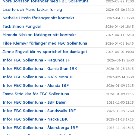
Nora Jönsson förlänger med FBC Sollentuna
2026-05-22 11:00
Lisette och Marie tackar för sig
2026-05-06 16:10
Nathalie Litzén förlänger sitt kontrakt
2026-04-19 13:30
Tack Simon Fungdal
2026-04-14 18:45
Miranda Nilsson förlänger sitt kontrakt
2026-04-11 15:50
Tilde Klermyr förlänger med FBC Sollentuna
2026-04-05 16:45
Janne Engvall blir ny sportchef för damlaget
2026-04-02 19:00
Inför FBC Sollentuna - Hagunda IF
2026-03-15 13:30
Inför FBC Sollentuna - Gamla Stan IBK
2026-02-28 12:15
Inför FBC Sollentuna - KAIS Mora IF
2026-02-14 13:30
Inför FBC Sollentuna - Alunda IBF
2026-01-09 16:15
Emma Strid klar för FBC Sollentuna
2026-01-09 12:15
Inför FBC Sollentuna - IBF Dalen
2025-11-30 12:15
Inför FBC Sollentuna - Sundsvalls IBF
2025-11-29 12:30
Inför FBC Sollentuna - Nacka IBK
2025-11-18 17:15
Inför FBC Sollentuna - Åkersberga IBF
2025-11-14 13:15