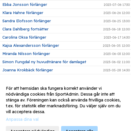
Ebba Jonsson förlänger
2023-07-06 17:30
Klara Hahne förlänger
2023-06-26 12:00
Sandra Elofsson förlänger
2023-06-25 13:00
Clara Dahlberg fortsätter
2023-06-18 12:00
Carolina Oksa förlänger
2023-06-17 14:30
Kajsa Alexandersson förlänger
2023-06-05 12:00
Miranda Nilsson förlänger
2023-06-03 12:00
Simon Fungdal ny huvudtränare för damlaget
2023-06-02 11:00
Joanna Krokbäck förlänger
2023-05-28 14:30
Martina Nilsén Larsson förlänger
2023-05-26 17:00
Nora Jönsson fortsätter
2023-05-24 18:00
För att hemsidan ska fungera korrekt använder vi
nödvändiga cookies från SportAdmin. Dessa går inte att
Nathalie Litzén förlänger
2023-05-15 12:00
stänga av. Föreningen kan också använda frivilliga cookies,
Leona Larsson-Hjort förlänger
2023-05-13 09:58
t.ex. för statistik eller marknadsföring. Du väljer själv om du
vill acceptera dessa.
Anpassa dina val