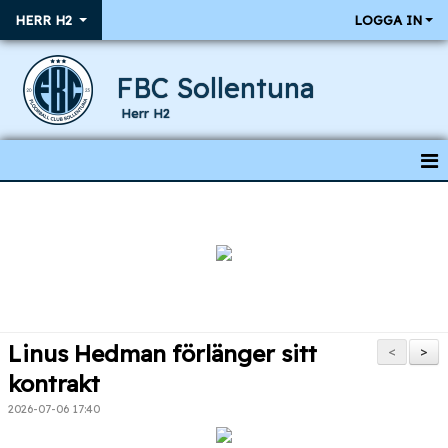
HERR H2
LOGGA IN
FBC Sollentuna
Herr H2
HEM
NYHETER
KALENDER
RESULTAT & MATCHER
Linus Hedman förlänger sitt
<
>
TRUPPEN
kontrakt
2026-07-06 17:40