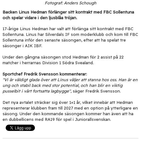
Fotograf: Anders Schough
Backen Linus Hedman förlänger sitt kontrakt med FBC Sollentuna
och spelar vidare i den ljusblåa tröjan.
17-årige Linus Hedman har valt att förlänga sitt kontrakt med FBC
Sollentuna. Linus har Silverdals IF som moderklubb och kom till FBC
Sollentuna inför den senaste säsongen, efter att ha spelat tre
säsonger i AIK IBF.
Under den gångna säsongen stod Hedman för 2 assist på 22
matcher i herrarnas Division 1 Södra Svealand.
Sportchef Fredrik Svensson kommenterar:
"Vi är väldigt glada över att Linus väljer att stanna hos oss. Han är en
ung och stabil back med stor potential, och han blir en viktig
pusselbit i vårt fortsatta lagbygge"
, säger Fredrik Svensson.
Det nya avtalet sträcker sig över 1+1 år, vilket innebär att Hedman
representerar klubben fram till 2027 med en option på ytterligare en
säsong. Under den kommande säsongen kommer han även att ha
en dubbellicens med RA19 för spel i Juniorallsvenskan.