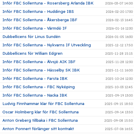
Inför FBC Sollentuna - Rosersberg Arlanda IBK
2026-03-07 14:00
Inför FBC Sollentuna - Huddinge IBS
2026-02-20 17:30
Inför FBC Sollentuna - Åkersberga IBF
2026-02-13 16:45
Inför FBC Sollentuna - Värmdö IF
2026-01-16 12:30
Dubbellicens för Linus Sundén
2026-01-05 16:30
Inför FBC Sollentuna - Nykvarns IF Utveckling
2025-12-12 17:50
Dubbellicens för William Edgren
2025-11-28 15:15
Inför FBC Sollentuna - Älvsjö AIK IBF
2025-11-28 12:30
Inför FBC Sollentuna - Hässelby SK IBK
2025-11-11 16:00
Inför FBC Sollentuna - Farsta IBK
2025-10-24 12:30
Inför FBC Sollentuna - FBC Nyköping
2025-10-03 12:45
Inför FBC Sollentuna - Nacka IBK
2025-09-19 13:00
Ludvig Finnhammar klar för FBC Sollentuna
2025-09-15 18:50
Oscar Holmberg klar för FBC Sollentuna
2025-09-14 13:50
Anton Greberg tillbaka i FBC Sollentuna
2025-09-08 15:50
Anton Ponnert förlänger sitt kontrakt
2025-07-06 16:55