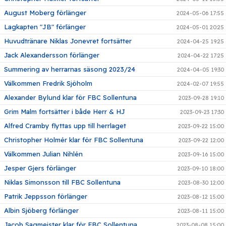
August Moberg förlänger
2024-05-06 17:55
Lagkapten "JB" förlänger
2024-05-01 20:25
Huvudtränare Niklas Jonevret fortsätter
2024-04-25 19:25
Jack Alexandersson förlänger
2024-04-22 17:25
Summering av herrarnas säsong 2023/24
2024-04-05 19:30
Välkommen Fredrik Sjöholm
2024-02-07 19:55
Alexander Bylund klar för FBC Sollentuna
2023-09-28 19:10
Grim Malm fortsätter i både Herr & HJ
2023-09-23 17:30
Alfred Cramby flyttas upp till herrlaget
2023-09-22 15:00
Christopher Holmér klar för FBC Sollentuna
2023-09-22 12:00
Välkommen Julian Nihlén
2023-09-16 15:00
Jesper Gjers förlänger
2023-09-10 18:00
Niklas Simonsson till FBC Sollentuna
2023-08-30 12:00
Patrik Jeppsson förlänger
2023-08-12 15:00
Albin Sjöberg förlänger
2023-08-11 15:00
Jacob Sagmeister klar för FBC Sollentuna
2023-08-08 15:00