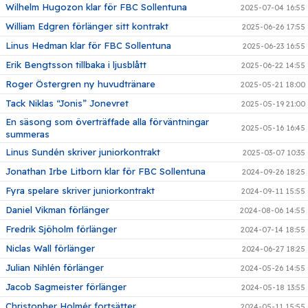
Wilhelm Hugozon klar för FBC Sollentuna
2025-07-04 16:55
William Edgren förlänger sitt kontrakt
2025-06-26 17:55
Linus Hedman klar för FBC Sollentuna
2025-06-23 16:55
Erik Bengtsson tillbaka i ljusblått
2025-06-22 14:55
Roger Östergren ny huvudtränare
2025-05-21 18:00
Tack Niklas “Jonis” Jonevret
2025-05-19 21:00
En säsong som överträffade alla förväntningar
2025-05-16 16:45
summeras
Linus Sundén skriver juniorkontrakt
2025-03-07 10:35
Jonathan Irbe Litborn klar för FBC Sollentuna
2024-09-26 18:25
Fyra spelare skriver juniorkontrakt
2024-09-11 15:55
Daniel Vikman förlänger
2024-08-06 14:55
Fredrik Sjöholm förlänger
2024-07-14 18:55
Niclas Wall förlänger
2024-06-27 18:25
Julian Nihlén förlänger
2024-05-26 14:55
Jacob Sagmeister förlänger
2024-05-18 13:55
Christopher Holmér fortsätter
2024-05-11 15:55