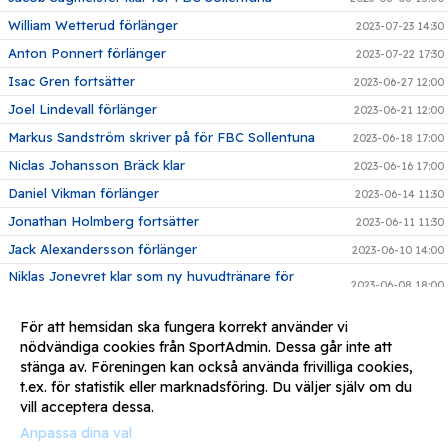
William Wetterud förlänger
2023-07-23 14:30
Anton Ponnert förlänger
2023-07-22 17:30
Isac Gren fortsätter
2023-06-27 12:00
Joel Lindevall förlänger
2023-06-21 12:00
Markus Sandström skriver på för FBC Sollentuna
2023-06-18 17:00
Niclas Johansson Bräck klar
2023-06-16 17:00
Daniel Vikman förlänger
2023-06-14 11:30
Jonathan Holmberg fortsätter
2023-06-11 11:30
Jack Alexandersson förlänger
2023-06-10 14:00
Niklas Jonevret klar som ny huvudtränare för
2023-06-08 18:00
herrlaget
Adrian Vågberg förlänger
2023-05-31 18:30
För att hemsidan ska fungera korrekt använder vi
nödvändiga cookies från SportAdmin. Dessa går inte att
Niclas Wall förlänger
2023-05-22 12:00
stänga av. Föreningen kan också använda frivilliga cookies,
August Moberg återvänder
2023-05-11 17:58
t.ex. för statistik eller marknadsföring. Du väljer själv om du
vill acceptera dessa.
Anpassa dina val