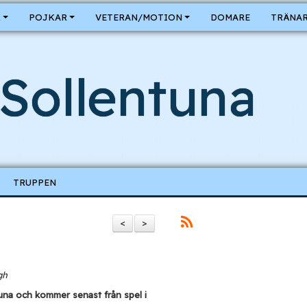
R
POJKAR
VETERAN/MOTION
DOMARE
TRÄNAR
Sollentuna
TRUPPEN
<
>
gh
tuna och kommer senast från spel i