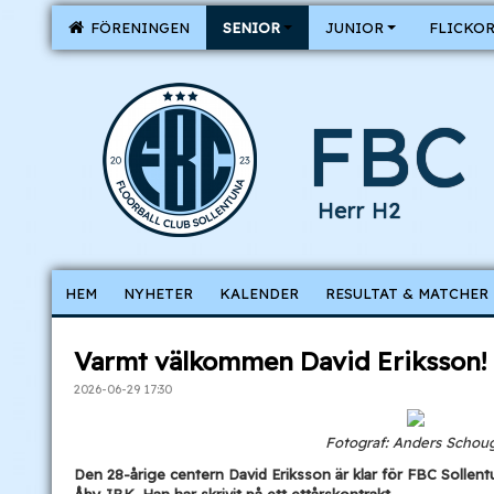
FÖRENINGEN
SENIOR
JUNIOR
FLICKO
FBC 
Herr H2
HEM
NYHETER
KALENDER
RESULTAT & MATCHER
Varmt välkommen David Eriksson!
2026-06-29 17:30
Fotograf: Anders Schou
Den 28-årige centern David Eriksson är klar för FBC Sollen
Åby IBK. Han har skrivit på ett ettårskontrakt.