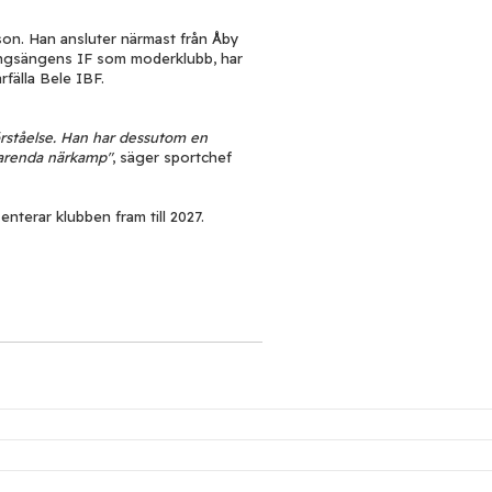
son. Han ansluter närmast från Åby
Kungsängens IF som moderklubb, har
fälla Bele IBF.
örståelse. Han har dessutom en
varenda närkamp"
, säger sportchef
senterar klubben fram till 2027.