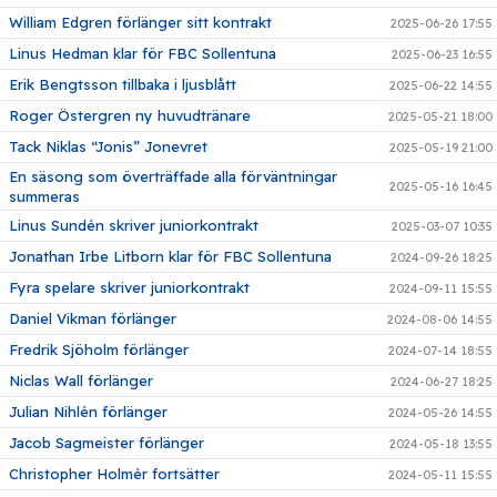
William Edgren förlänger sitt kontrakt
2025-06-26 17:55
Linus Hedman klar för FBC Sollentuna
2025-06-23 16:55
Erik Bengtsson tillbaka i ljusblått
2025-06-22 14:55
Roger Östergren ny huvudtränare
2025-05-21 18:00
Tack Niklas “Jonis” Jonevret
2025-05-19 21:00
En säsong som överträffade alla förväntningar
2025-05-16 16:45
summeras
Linus Sundén skriver juniorkontrakt
2025-03-07 10:35
Jonathan Irbe Litborn klar för FBC Sollentuna
2024-09-26 18:25
Fyra spelare skriver juniorkontrakt
2024-09-11 15:55
Daniel Vikman förlänger
2024-08-06 14:55
Fredrik Sjöholm förlänger
2024-07-14 18:55
Niclas Wall förlänger
2024-06-27 18:25
Julian Nihlén förlänger
2024-05-26 14:55
Jacob Sagmeister förlänger
2024-05-18 13:55
Christopher Holmér fortsätter
2024-05-11 15:55