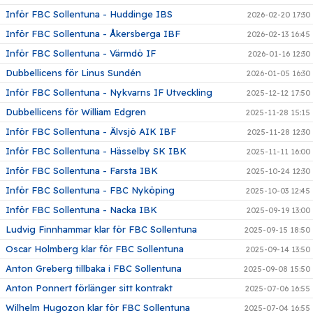
Inför FBC Sollentuna - Huddinge IBS
2026-02-20 17:30
Inför FBC Sollentuna - Åkersberga IBF
2026-02-13 16:45
Inför FBC Sollentuna - Värmdö IF
2026-01-16 12:30
Dubbellicens för Linus Sundén
2026-01-05 16:30
Inför FBC Sollentuna - Nykvarns IF Utveckling
2025-12-12 17:50
Dubbellicens för William Edgren
2025-11-28 15:15
Inför FBC Sollentuna - Älvsjö AIK IBF
2025-11-28 12:30
Inför FBC Sollentuna - Hässelby SK IBK
2025-11-11 16:00
Inför FBC Sollentuna - Farsta IBK
2025-10-24 12:30
Inför FBC Sollentuna - FBC Nyköping
2025-10-03 12:45
Inför FBC Sollentuna - Nacka IBK
2025-09-19 13:00
Ludvig Finnhammar klar för FBC Sollentuna
2025-09-15 18:50
Oscar Holmberg klar för FBC Sollentuna
2025-09-14 13:50
Anton Greberg tillbaka i FBC Sollentuna
2025-09-08 15:50
Anton Ponnert förlänger sitt kontrakt
2025-07-06 16:55
Wilhelm Hugozon klar för FBC Sollentuna
2025-07-04 16:55