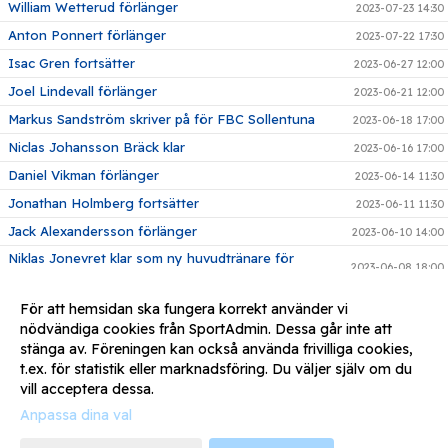
William Wetterud förlänger
2023-07-23 14:30
Anton Ponnert förlänger
2023-07-22 17:30
Isac Gren fortsätter
2023-06-27 12:00
Joel Lindevall förlänger
2023-06-21 12:00
Markus Sandström skriver på för FBC Sollentuna
2023-06-18 17:00
Niclas Johansson Bräck klar
2023-06-16 17:00
Daniel Vikman förlänger
2023-06-14 11:30
Jonathan Holmberg fortsätter
2023-06-11 11:30
Jack Alexandersson förlänger
2023-06-10 14:00
Niklas Jonevret klar som ny huvudtränare för
2023-06-08 18:00
herrlaget
Adrian Vågberg förlänger
2023-05-31 18:30
För att hemsidan ska fungera korrekt använder vi
nödvändiga cookies från SportAdmin. Dessa går inte att
Niclas Wall förlänger
2023-05-22 12:00
stänga av. Föreningen kan också använda frivilliga cookies,
August Moberg återvänder
2023-05-11 17:58
t.ex. för statistik eller marknadsföring. Du väljer själv om du
vill acceptera dessa.
Anpassa dina val