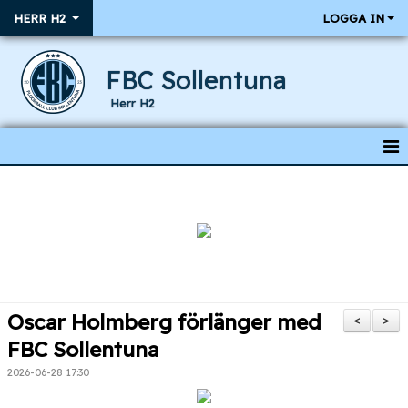
HERR H2
LOGGA IN
FBC Sollentuna
Herr H2
HEM
NYHETER
KALENDER
RESULTAT & MATCHER
Oscar Holmberg förlänger med
<
>
TRUPPEN
FBC Sollentuna
2026-06-28 17:30