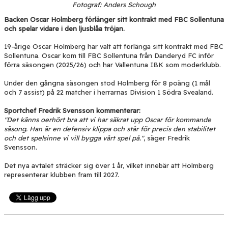
Fotograf: Anders Schough
Backen Oscar Holmberg förlänger sitt kontrakt med FBC Sollentuna
och spelar vidare i den ljusblåa tröjan.
19-årige Oscar Holmberg har valt att förlänga sitt kontrakt med FBC
Sollentuna. Oscar kom till FBC Sollentuna från Danderyd FC inför
förra säsongen (2025/26) och har Vallentuna IBK som moderklubb.
Under den gångna säsongen stod Holmberg för 8 poäng (1 mål
och 7 assist) på 22 matcher i herrarnas Division 1 Södra Svealand.
Sportchef Fredrik Svensson kommenterar:
"Det känns oerhört bra att vi har säkrat upp Oscar för kommande
säsong. Han är en defensiv klippa och står för precis den stabilitet
och det spelsinne vi vill bygga vårt spel på."
, säger Fredrik
Svensson.
Det nya avtalet sträcker sig över 1 år, vilket innebär att Holmberg
representerar klubben fram till 2027.