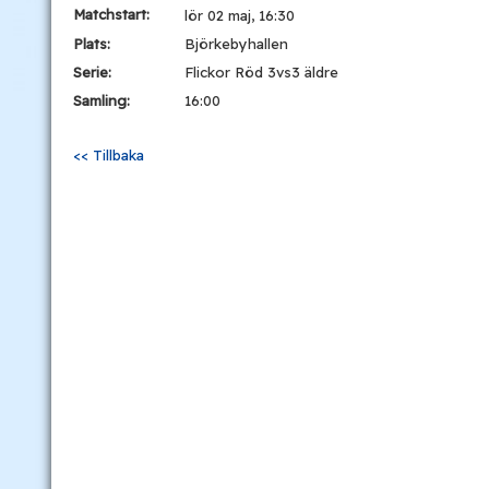
Matchstart:
lör 02 maj, 16:30
Plats:
Björkebyhallen
Serie:
Flickor Röd 3vs3 äldre
Samling:
16:00
<< Tillbaka