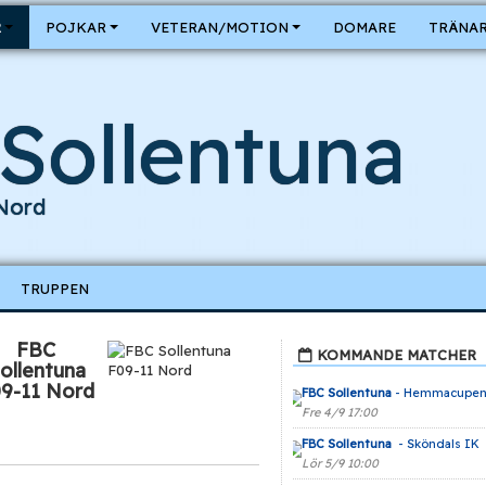
R
POJKAR
VETERAN/MOTION
DOMARE
TRÄNAR
Sollentuna
 Nord
TRUPPEN
FBC
KOMMANDE MATCHER
ollentuna
9-11 Nord
FBC Sollentuna
- Hemmacupe
Fre 4/9 17:00
FBC Sollentuna
- Sköndals IK
Lör 5/9 10:00