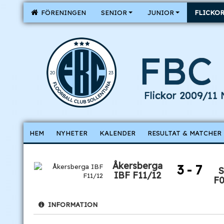
FÖRENINGEN
SENIOR
JUNIOR
FLICKO
FBC 
Flickor 2009/11
HEM
NYHETER
KALENDER
RESULTAT & MATCHER
Åkersberga
3 - 7
S
IBF F11/12
F0
INFORMATION