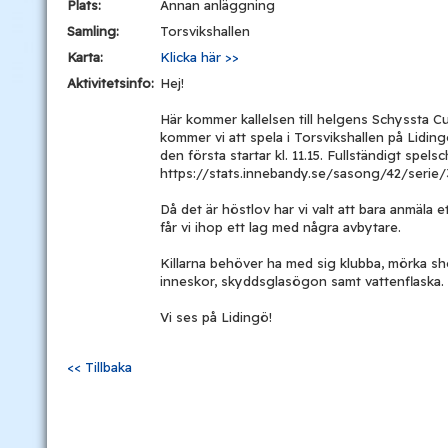
Plats:
Annan anläggning
Samling:
Torsvikshallen
Karta:
Klicka här >>
Aktivitetsinfo:
Hej!
Här kommer kallelsen till helgens Schyssta 
kommer vi att spela i Torsvikshallen på Liding
den första startar kl. 11.15. Fullständigt spels
https://stats.innebandy.se/sasong/42/serie/
Då det är höstlov har vi valt att bara anmäla 
får vi ihop ett lag med några avbytare.
Killarna behöver ha med sig klubba, mörka sh
inneskor, skyddsglasögon samt vattenflaska.
Vi ses på Lidingö!
<< Tillbaka