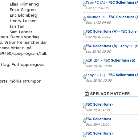
Täby FC (A) -
FBC Sollentuna (
Elias Hillmering
Lör 3/10 10:15
Enzo Gillgren
Eric Blomberg
Råsunda IS -
FBC Sollentuna (
Henry Lassen
Sön 4/10 09:00
Ian Tan
Sam Lanner
FBC Sollentuna (A)
- FBC Solle
Cupen. Denna söndag
Lör 10/10 09:00
ö. Vi kör tre matcher där
FBC Sollentuna (B)
- Täby FC (B
chema hittar ni på
Lör 10/10 10:00
39450/spelprogram/full.
AIK IBF -
FBC Sollentuna (B)
ett lag. Förhoppningsvis
Sön 18/10 10:00
Täby FC (C) -
FBC Sollentuna (
Sön 18/10 10:00
orts, mörka strumpor,
SPELADE MATCHER
FBC Sollentuna
-
Sön 19/4 14:00
FBC Sollentuna
-
Sön 19/4 13:00
FBC Sollentuna
-