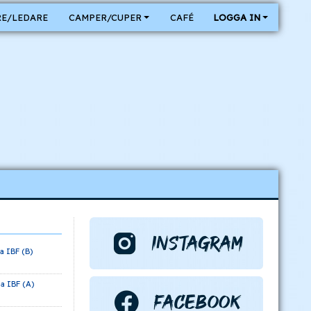
E/LEDARE
CAMPER/CUPER
CAFÉ
LOGGA IN
a IBF (B)
a IBF (A)