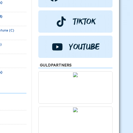
A)
B)
ntuna (C)
)
GULDPARTNERS
A)