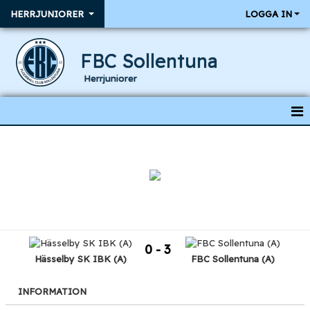
HERRJUNIORER
LOGGA IN
FBC Sollentuna
Herrjuniorer
HEM
NYHETER
KALENDER
RESULTAT & MATCHER
0 - 3
TRUPPEN
Hässelby SK IBK (A)
FBC Sollentuna (A)
INFORMATION