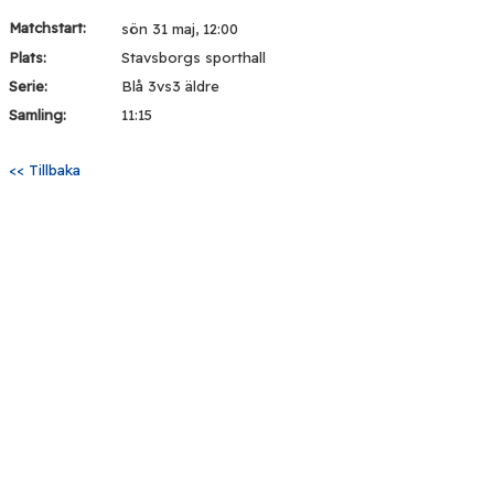
Matchstart:
sön 31 maj, 12:00
Plats:
Stavsborgs sporthall
Serie:
Blå 3vs3 äldre
Samling:
11:15
<< Tillbaka