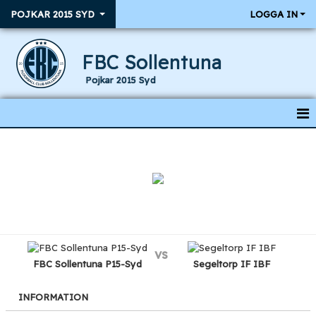
POJKAR 2015 SYD
LOGGA IN
FBC Sollentuna
Pojkar 2015 Syd
HEM
NYHETER
KALENDER
RESULTAT & MATCHER
vs
TRUPPEN
FBC Sollentuna P15-Syd
Segeltorp IF IBF
INFORMATION