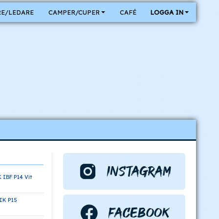
E/LEDARE
CAMPER/CUPER
CAFÉ
LOGGA IN
K IBF P14 Vit
IK P15