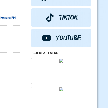
llentuna P14
GULDPARTNERS