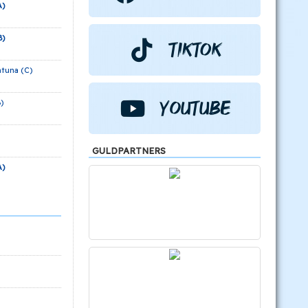
A)
B)
ntuna (C)
)
GULDPARTNERS
A)