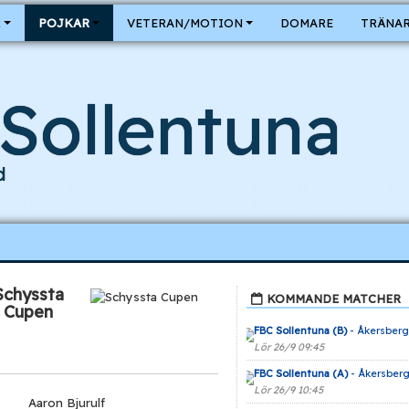
R
POJKAR
VETERAN/MOTION
DOMARE
TRÄNAR
Sollentuna
d
Schyssta
KOMMANDE MATCHER
Cupen
FBC Sollentuna (B)
- Åkersberg
Lör 26/9 09:45
FBC Sollentuna (A)
- Åkersberg
Lör 26/9 10:45
Aaron Bjurulf