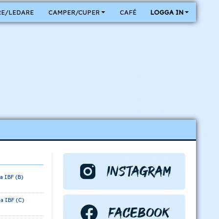
E/LEDARE
CAMPER/CUPER
CAFÉ
LOGGA IN
a IBF (B)
a IBF (C)