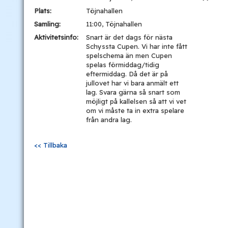
Plats:
Töjnahallen
Samling:
11:00, Töjnahallen
Aktivitetsinfo:
Snart är det dags för nästa
Schyssta Cupen. Vi har inte fått
spelschema än men Cupen
spelas förmiddag/tidig
eftermiddag. Då det är på
jullovet har vi bara anmält ett
lag. Svara gärna så snart som
möjligt på kallelsen så att vi vet
om vi måste ta in extra spelare
från andra lag.
<< Tillbaka