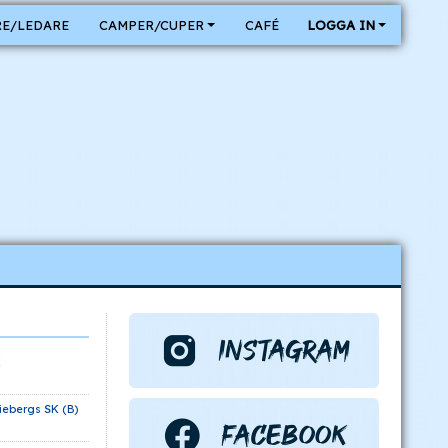
E/LEDARE
CAMPER/CUPER
CAFÉ
LOGGA IN
K
iebergs SK (B)