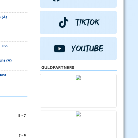
 (A)
a IBK
una (A)
GULDPARTNERS
tuna
5 - 7
7 - 9