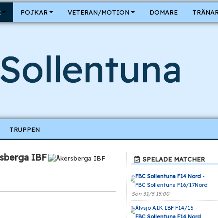
R
POJKAR
VETERAN/MOTION
DOMARE
TRÄNAR
Sollentuna
TRUPPEN
sberga IBF
SPELADE MATCHER
FBC Sollentuna F14 Nord
-
FBC Sollentuna F16/17Nord
Sön 31/5 15:00
Älvsjö AIK IBF F14/15 -
FBC Sollentuna F14 Nord