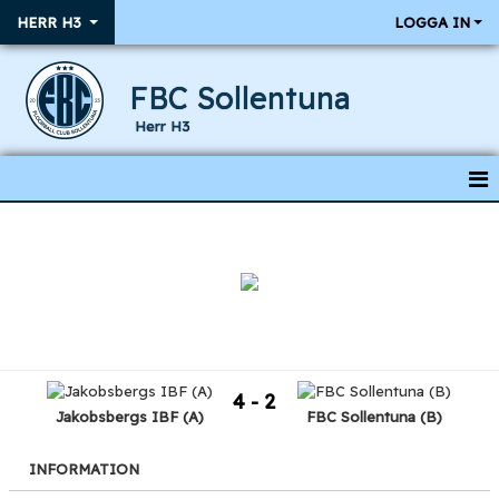
HERR H3
LOGGA IN
FBC Sollentuna
Herr H3
HEM
NYHETER
KALENDER
RESULTAT & MATCHER
4 - 2
TRUPPEN
Jakobsbergs IBF (A)
FBC Sollentuna (B)
INFORMATION