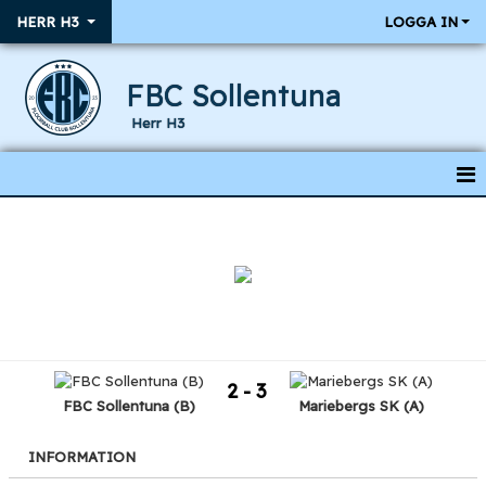
HERR H3
LOGGA IN
FBC Sollentuna
Herr H3
HEM
NYHETER
KALENDER
RESULTAT & MATCHER
2 - 3
TRUPPEN
FBC Sollentuna (B)
Mariebergs SK (A)
INFORMATION